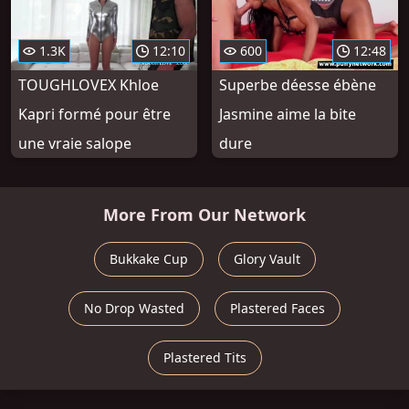
1.3K
12:10
600
12:48
TOUGHLOVEX Khloe
Superbe déesse ébène
Kapri formé pour être
Jasmine aime la bite
une vraie salope
dure
More From Our Network
Bukkake Cup
Glory Vault
No Drop Wasted
Plastered Faces
Plastered Tits