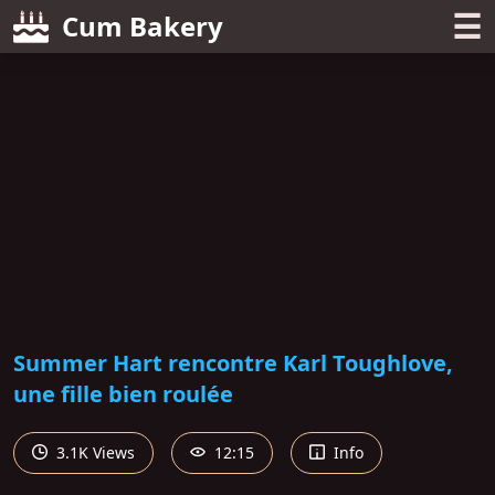
☰
Cum Bakery
Summer Hart rencontre Karl Toughlove,
une fille bien roulée
3.1K Views
12:15
Info