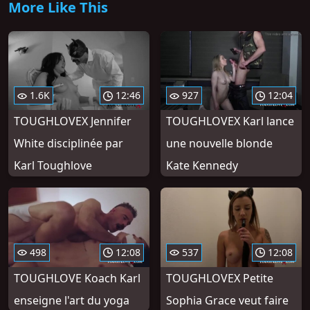
More Like This
1.6K
12:46
927
12:04
TOUGHLOVEX Jennifer
TOUGHLOVEX Karl lance
White disciplinée par
une nouvelle blonde
Karl Toughlove
Kate Kennedy
498
12:08
537
12:08
TOUGHLOVE Koach Karl
TOUGHLOVEX Petite
enseigne l'art du yoga
Sophia Grace veut faire