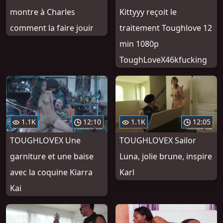
montre à Charles
Kittyyy reçoit le
comment la faire jouir
traitement Toughlove 12
min 1080p
ToughLoveX46kfucking
1.1K
12:10
1.1K
12:05
TOUGHLOVEX Une
TOUGHLOVEX Sailor
garniture et une baise
Luna, jolie brune, inspire
avec la coquine Kiarra
Karl
Kai