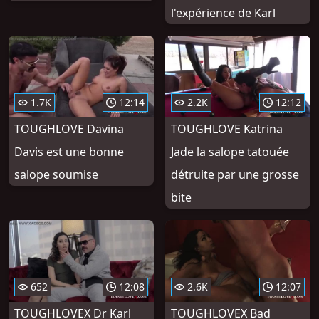
l'expérience de Karl
1.7K
12:14
2.2K
12:12
TOUGHLOVE Davina
TOUGHLOVE Katrina
Davis est une bonne
Jade la salope tatouée
salope soumise
détruite par une grosse
bite
652
12:08
2.6K
12:07
TOUGHLOVEX Dr Karl
TOUGHLOVEX Bad