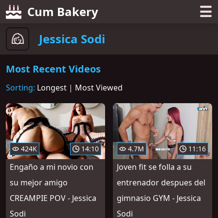
☰
Cum Bakery
Jessica Sodi
Most Recent Videos
Sorting:
Longest
|
Most Viewed
424K
14:10
4.7M
11:16
Engaño a mi novio con
Joven fit se folla a su
su mejor amigo
entrenador despues del
CREAMPIE POV - Jessica
gimnasio GYM - Jessica
Sodi
Sodi